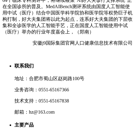
64个临床专科测评中，将继续鞭策“Ai好大夫诊疗支撑系统”正
在全国诊所的普及。MedAIBench测评系统由国度人工智能使
用中试（医疗）结合中国医学科学院协和医学院等权势巨子机
构打制，好大夫集团将以此为起点，连系好大夫集团的下层收
集和全诊医学的人工智能手艺，正在国度人工智能使用中试
（医疗）举办的行业年度嘉会上，（郑南）
安徽j9国际集团官网人口健康信息技术有限公司
联系我们
地址：合肥市蜀山区赵岗路100号
业务咨询：0551-65167366
技术支持：0551-65167838
邮箱：hz@163.com
主要产品