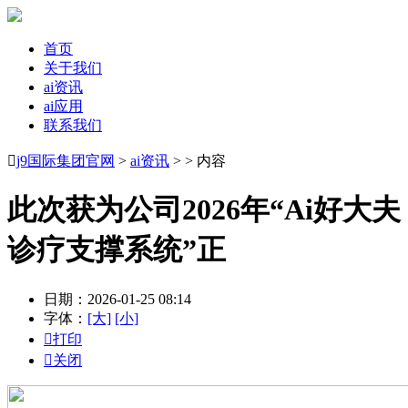
首页
关于我们
ai资讯
ai应用
联系我们

j9国际集团官网
>
ai资讯
> > 内容
此次获为公司2026年“Ai好大夫
诊疗支撑系统”正
日期：2026-01-25 08:14
字体：
[大]
[小]

打印

关闭