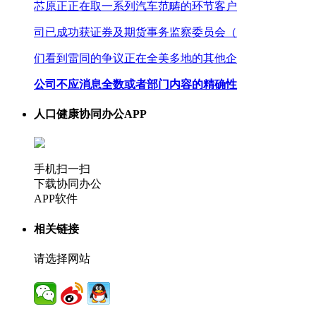
芯原正正在取一系列汽车范畴的环节客户
司已成功获证券及期货事务监察委员会（
们看到雷同的争议正在全美多地的其他企
公司不应消息全数或者部门内容的精确性
人口健康协同办公APP
手机扫一扫
下载协同办公
APP软件
相关链接
请选择网站