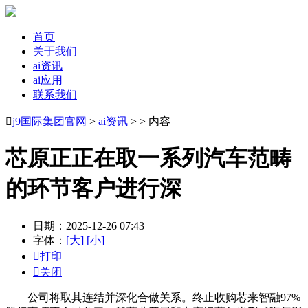
首页
关于我们
ai资讯
ai应用
联系我们

j9国际集团官网
>
ai资讯
> > 内容
芯原正正在取一系列汽车范畴
的环节客户进行深
日期：2025-12-26 07:43
字体：
[大]
[小]

打印

关闭
公司将取其连结并深化合做关系。终止收购芯来智融97%