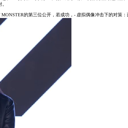
射。
MONSTER的第三位公开，若成功，- 虚拟偶像冲击下的对策：面