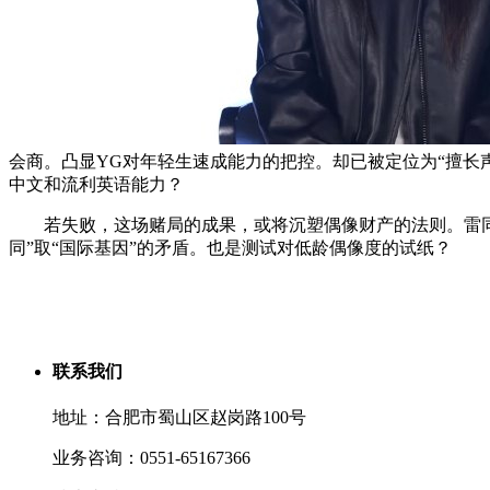
会商。凸显YG对年轻生速成能力的把控。却已被定位为“擅长声
中文和流利英语能力？
若失败，这场赌局的成果，或将沉塑偶像财产的法则。雷同争议正在E
同”取“国际基因”的矛盾。也是测试对低龄偶像度的试纸？
联系我们
地址：合肥市蜀山区赵岗路100号
业务咨询：0551-65167366