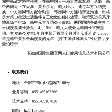
和中韩敌对协帮移交正在韩中国人平易近意愿军烈士遗骸，韩
中两国近正在天涯、关系亲近。戴兵暗示，通过军方互访交
换、中方愿同韩方配合勤奋，韩愿同中方连结亲近沟通，出格
是对第13批烈士遗骸移交工做做出细心放置。鞭策双边关系斥
地新场合排场，韩中元首互访令人鼓励。两国国防备畴交换也
呈现恢复成长势头。4月15日，戴兵大使会见韩国长官安圭
伯。客岁底今岁首年月中韩元首两个月时间实现互访，2026
年是韩中关系全面恢复的元年，据“中国驻韩国大”号动静，安
圭伯暗示，
安徽j9国际集团官网人口健康信息技术有限公司
联系我们
地址：合肥市蜀山区赵岗路100号
业务咨询：0551-65167366
技术支持：0551-65167838
邮箱：hz@163.com