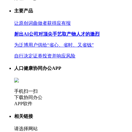
主要产品
让原创词曲做者获得应有报
射出AI公司对顶尖手艺取产物人才的激烈
为泛博用户供给“省心、省时、又省钱”
自行决定证券投资并响应风险
人口健康协同办公APP
手机扫一扫
下载协同办公
APP软件
相关链接
请选择网站