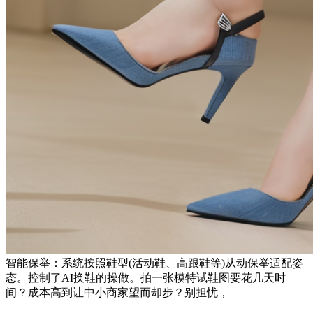
智能保举：系统按照鞋型(活动鞋、高跟鞋等)从动保举适配姿
态。控制了AI换鞋的操做。拍一张模特试鞋图要花几天时
间？成本高到让中小商家望而却步？别担忧，