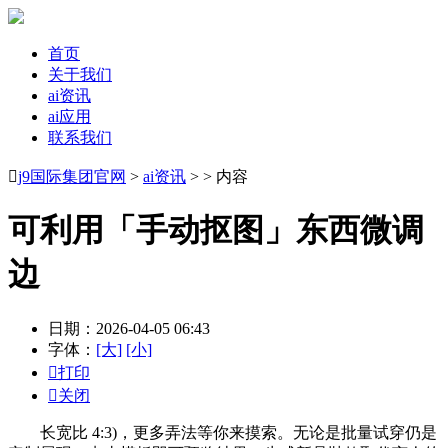
首页
关于我们
ai资讯
ai应用
联系我们

j9国际集团官网
>
ai资讯
> > 内容
可利用「手动抠图」东西微调
边
日期：2026-04-05 06:43
字体：
[大]
[小]

打印

关闭
长宽比 4:3)，更多弄法等你来摸索。无论是批量试穿仍是