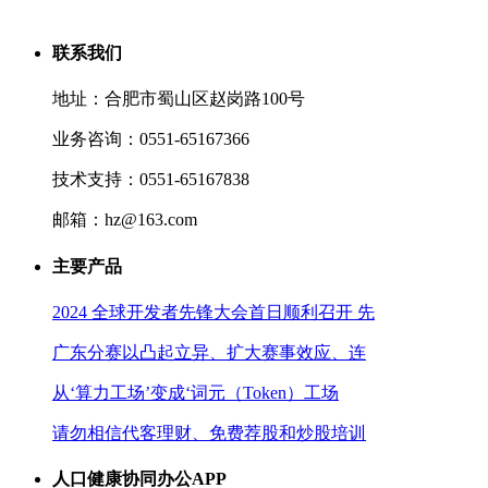
联系我们
地址：合肥市蜀山区赵岗路100号
业务咨询：0551-65167366
技术支持：0551-65167838
邮箱：hz@163.com
主要产品
2024 全球开发者先锋大会首日顺利召开 先
广东分赛以凸起立异、扩大赛事效应、连
从‘算力工场’变成‘词元（Token）工场
请勿相信代客理财、免费荐股和炒股培训
人口健康协同办公APP