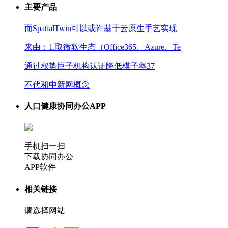
主要产品
而SpatialTwin可以或许基于云原生手艺实现
来由：1.取微软生态（Office365、Azure、Te
通过权势巨子机构认证降低模子率37
不代和中新网概念
人口健康协同办公APP
手机扫一扫
下载协同办公
APP软件
相关链接
请选择网站