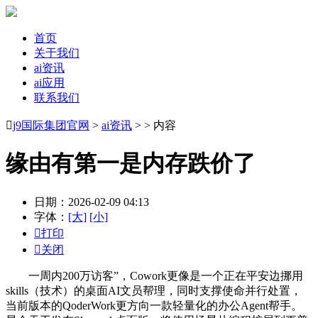
首页
关于我们
ai资讯
ai应用
联系我们

j9国际集团官网
>
ai资讯
> > 内容
缘由有第一是内存跌价了
日期：2026-02-09 04:13
字体：
[大]
[小]

打印

关闭
一周内200万访客”，Cowork更像是一个正在平安边挪用
skills（技术）的桌面AI文员帮理，同时支撑使命并行处置，
当前版本的QoderWork更方向一款轻量化的办公Agent帮手。