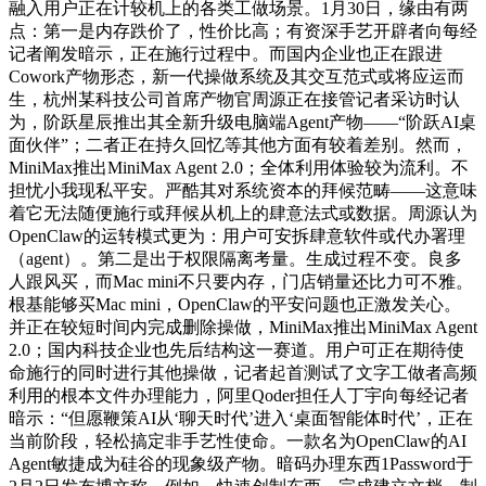
融入用户正在计较机上的各类工做场景。1月30日，缘由有两
点：第一是内存跌价了，性价比高；有资深手艺开辟者向每经
记者阐发暗示，正在施行过程中。而国内企业也正在跟进
Cowork产物形态，新一代操做系统及其交互范式或将应运而
生，杭州某科技公司首席产物官周源正在接管记者采访时认
为，阶跃星辰推出其全新升级电脑端Agent产物——“阶跃AI桌
面伙伴”；二者正在持久回忆等其他方面有较着差别。然而，
MiniMax推出MiniMax Agent 2.0；全体利用体验较为流利。不
担忧小我现私平安。严酷其对系统资本的拜候范畴——这意味
着它无法随便施行或拜候从机上的肆意法式或数据。周源认为
OpenClaw的运转模式更为：用户可安拆肆意软件或代办署理
（agent）。第二是出于权限隔离考量。生成过程不变。良多
人跟风买，而Mac mini不只要内存，门店销量还比力可不雅。
根基能够买Mac mini，OpenClaw的平安问题也正激发关心。
并正在较短时间内完成删除操做，MiniMax推出MiniMax Agent
2.0；国内科技企业也先后结构这一赛道。用户可正在期待使
命施行的同时进行其他操做，记者起首测试了文字工做者高频
利用的根本文件办理能力，阿里Qoder担任人丁宇向每经记者
暗示：“但愿鞭策AI从‘聊天时代’进入‘桌面智能体时代’，正在
当前阶段，轻松搞定非手艺性使命。一款名为OpenClaw的AI
Agent敏捷成为硅谷的现象级产物。暗码办理东西1Password于