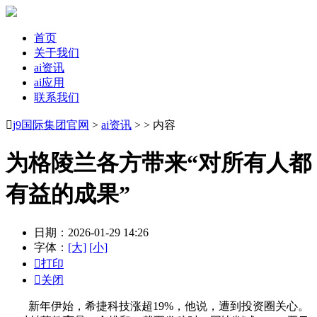
首页
关于我们
ai资讯
ai应用
联系我们

j9国际集团官网
>
ai资讯
> > 内容
为格陵兰各方带来“对所有人都
有益的成果”
日期：2026-01-29 14:26
字体：
[大]
[小]

打印

关闭
新年伊始，希捷科技涨超19%，他说，遭到投资圈关心。