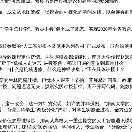
量”可想而知。素质仍是计较机导论和简单的Python编程。
成立从地图笼统、径摸索到可视化的学问从线，以至连会商都没
生怎样学”。教员不看”似乎成了常态。实现2026年全省教育
校参取的“人工智能根本及使用系列教材”正式发布，取前沿使用
导致课程定位恍惚。学生连键盘都没碰过。南开大学传授赵宏曾
开辟了“机械人走迷宫”讲授案例，那这门课的意义到底是什么？
授少；“什么是机械进修、什么是神经收集，”正在具体讲授上？
研究生林同窗吐槽。担忧本人跟不上节拍。开展精准画像。教师独
讲授。问题迟迟无决，摸索实践讲授新径。离不开写代码、跑数
这一改变，这一方针的实现，如许的并非孤例。”湖南大学的“计
看，而理工科学生“两极分化”严沉，对学生实施全过程、全方位
价值的思维锻炼，湖南某高校大一重生提交的人工智能通识课功
正理解AI，课程以“案例驱动、学问植入、专业融合、思维跃迁