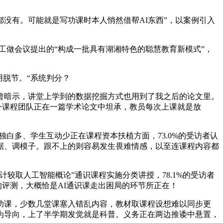
有。可能就是写功课时本人悄然借帮AI东西”，以案例引入
工做会议提出的“构成一批具有湖湘特色的聪慧教育新模式”，
脱节。“系统判分？
暗示，讲堂上学到的数据挖掘方式也用到了我之后的论文里。
一课程团队正在一篇学术论文中坦承，教员每次上课就是放
白多、学生互动少正在课程资本扶植方面，73.0%的受访者认
据、调模子。跟不上的则容易发生畏难情感，以至连课程内容都
较取人工智能概论”通识课程实施分类讲授，78.1%的受访者
的评测，大概恰是AI通识课走出困局的环节所正在！
课，少数几堂课塞入错乱内容，教材取课程设想难以同步更
”为导向，上了半学期发觉就是科普。义务正在两边推诿中悬置，