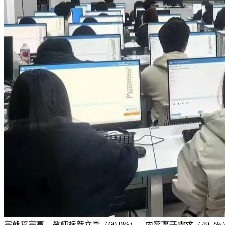
完就算完事。教师标新立异（60.9%）、内容离开需求（49.