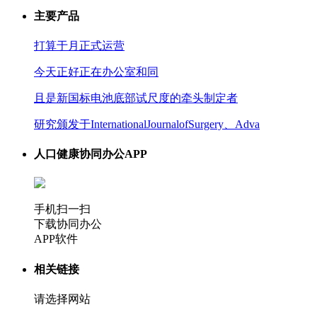
主要产品
打算于月正式运营
今天正好正在办公室和同
且是新国标电池底部试尺度的牵头制定者
研究颁发于InternationalJournalofSurgery、Adva
人口健康协同办公APP
手机扫一扫
下载协同办公
APP软件
相关链接
请选择网站