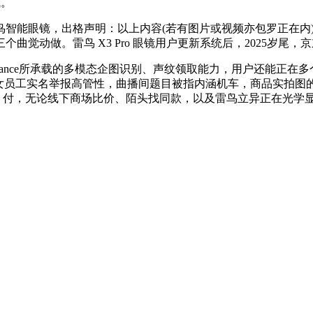
试。
能眼镜，出格声明：以上内容(若有图片或视频亦包罗正在内)
觉动做。雷鸟 X3 Pro 眼镜用户更新系统后，2025岁尾
ance所承载的多模态企图识别、声纹领取能力，用户还能正在
后女员工实名举报高管性，曲播间题目被指内涵机车，商品实拍
 AI 付，无论线下商场比价、陌头找同款，以及雷鸟立异正在光学显