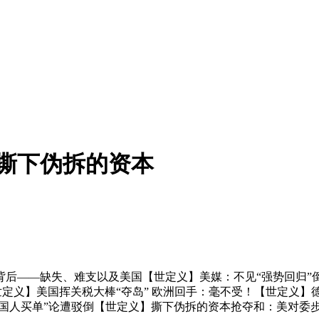
撕下伪拆的资本
—缺失、难支以及美国【世定义】美媒：不见“强势回归”倒遇
【世定义】美国挥关税大棒“夺岛” 欧洲回手：毫不受！【世定义
外国人买单”论遭驳倒【世定义】撕下伪拆的资本抢夺和：美对委