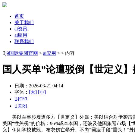
首页
关于我们
ai资讯
ai应用
联系我们

j9国际集团官网
>
ai应用
> > 内容
国人买单”论遭驳倒【世定义】
日期：2026-03-21 04:14
字体：
[大]
[小]

打印

关闭
美以军事步履遭多方【世定义】外媒：美以结合对伊袭击背后—
美国“性关税”的价格：96%成本本国，还波及他国旅逛市场
义】伊朗学校被毁、布衣伤亡攀升、不向“霸凌手段”垂头！“