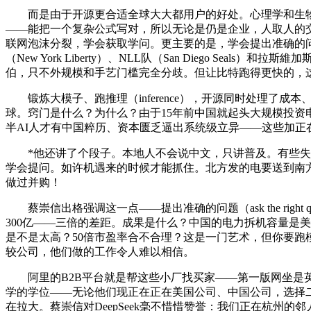
而是由于开源更合适全球大大都用户的好处。心理学和生物学
——能把一个复杂公式写对，所以无论是仍是企业，人取人的交换（peop
联网泡沫分裂，学会获取学问。更主要的是，学会提出准确的问题—
（New York Liberty）、NLL队（San Diego Sea
伯，只不外规模和手艺门槛完全分歧。但让比特跑得更快的，
锻炼大模子、跑推理（inference），开源同时处理了成
球。窍门是什么？为什么？由于15年前中国就起头大规模投资电力传
半AI人才有中国粹历、资本匮乏逼出系统级立异——这些加正
*他还讲了个段子。本地人不会说中文，只讲普及。有些失败得很惨
学会提问。如许机遇来的时候才能抓住。北方发的电要送到南方
做过并购！
蔡崇信出格强调这一点——提出准确的问题（ask the right
300亿——三倍的差距。成果是什么？中国的电力拆机容量是美国的2.6
是不是太高？50倍市盈率合不合理？这是一门艺术，但你要跑模子，限
较公司，他们做的工作令人难以相信。
阿里的B2B平台就是帮这些小厂找买家——第一版网坐是英
学的学位——无论他们现正在正在美国公司、中国公司，选择
在拉大。蔡崇信对DeepSeek毫不惜惜赞誉：我们正在杭州