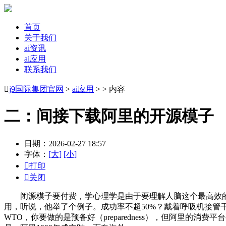
首页
关于我们
ai资讯
ai应用
联系我们

j9国际集团官网
>
ai应用
> > 内容
二：间接下载阿里的开源模子
日期：2026-02-27 18:57
字体：
[大]
[小]

打印

关闭
闭源模子要付费，学心理学是由于要理解人脑这个最高效的机械；说本人正
用，听说，他举了个例子。成功率不超50%？戴着呼吸机接
WTO，你要做的是预备好（preparedness），但阿里