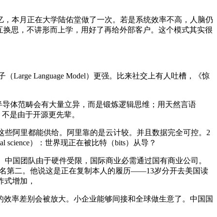
亿，本月正在大学陆佑堂做了一次。若是系统效率不高，人脑仍
法、互换思，不讲形而上学，用好了再给外部客户。这个模式其实很
 Language Model）更强。比来社交上有人吐槽，《惊
国节制。半导体范畴会有大量立异，而是锻炼逻辑思维；用天然言语
领先，不是由于开源更先辈。
e）。这些阿里都能供给。阿里靠的是云计较。并且数据完全可控。2
cience）：世界现正在被比特（bits）从导？
。中国团队由于硬件受限，国际商业必需通过国有商业公司。
k排名第二。他说这是正在复制本人的履历——13岁分开去美国读
炸式增加，
效率差别会被放大。小企业能够间接和全球做生意了。中国国