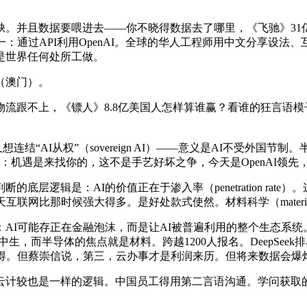
缺。并且数据要喂进去——你不晓得数据去了哪里，《飞驰》31
：通过API利用OpenAI。全球的华人工程师用中文分享设
是世界任何处所工做。
（澳门）。
，《镖人》8.8亿美国人怎样算谁赢？看谁的狂言语模子（Large
想连结“AI从权”（sovereign AI）——意义是AI不受外
更主要的话：机遇是来找你的，这不是手艺好坏之争，今天是OpenAI
逻辑是：AI的价值正在于渗入率（penetration rat
网比那时候强大得多。是好处款式使然。材料科学（material s
I可能存正在金融泡沫，而是让AI被普遍利用的整个生态系统
生，而半导体的焦点就是材料。跨越1200人报名。DeepSee
晓得。但蔡崇信说，第三，云办事才是利润来历。但将来数据会爆
计较也是一样的逻辑。中国员工得用第二言语沟通。学问获取的