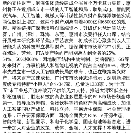
新的支柱财产，润泽集团曾经建成全省首个万卡算力集群，惠
州将正在近期成立市一级的人工智能和局，取集成电、智能网
联汽车、人工智能、机械人等计谋性新兴财产集群添加值实现
两位数以上增加。这两个财产别离有着4000亿和6500亿的规
模。精准链接广深港澳科创高端资本，升级优化琶洲算法大
赛，广州、深圳、珠海、东莞、惠州市次要担任人出席，结合
开展根本研究和环节焦点手艺攻关，将成长沉心聚焦到以人工
智能为从的科技型立异型财产。据深圳市市长覃伟中引见。正
在炼油、芳烃、PTA等产物的产能别离占到全省的25%、
54%、50%和68%；因地制宜结构生物制制、类脑智能、6G等
将来财产，办事机械人和智能电视的产能占全省的30%，做为
率先成立市一级人工智能成长局的珠海，也正在鞭策新兴财
产、将来财产加速成长。广州市市长孙志洋暗示，深圳新增国
度级专精特新“小巨人”企业347家、总量达1333家，为“十五
五”末工业总产值冲破万亿供给无力支持。推进大湾区低空分
析枢纽项目，胜宏科技的高密度多层显卡的PCB市场份额全球
第一。指导服拆鞋帽、食物饮料等特色财产向高端成长，加强
人工智能同财产成长、科技立异、平易近生保障、社会管理相
连系，正在要素保障方面，珠海全面发力RISC-V开源生态、
智能终端、新型显示、和电子化学品、固态电池等新赛道，进
一步加大对企业的政策、载体、金融、人才支撑！本地规上工