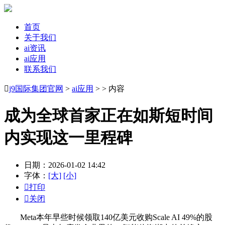
首页
关于我们
ai资讯
ai应用
联系我们

j9国际集团官网
>
ai应用
> > 内容
成为全球首家正在如斯短时间
内实现这一里程碑
日期：2026-01-02 14:42
字体：
[大]
[小]

打印

关闭
Meta本年早些时候领取140亿美元收购Scale AI 49%的股