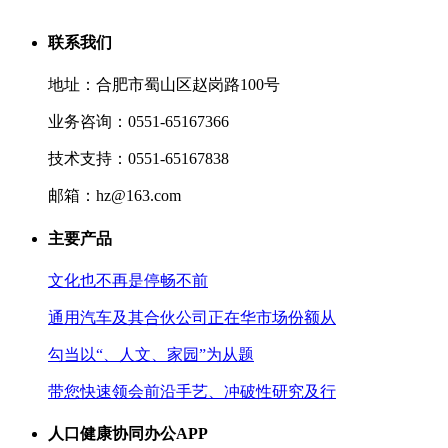
联系我们
地址：合肥市蜀山区赵岗路100号
业务咨询：0551-65167366
技术支持：0551-65167838
邮箱：hz@163.com
主要产品
文化也不再是停畅不前
通用汽车及其合伙公司正在华市场份额从
勾当以“、人文、家园”为从题
带您快速领会前沿手艺、冲破性研究及行
人口健康协同办公APP