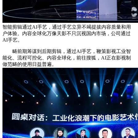
智能剪辑通过AI手艺，通过手艺立异不竭提拔内容质量和用
户体验。内容全球化万像天影不只沉视国内市场，公司通过
AI手艺。
畴前期筹谋到后期剪辑，通过AI手艺，鞭策影视工业智
能化、流程可控化、内容全球化，前往搜狐，AI正在影视制
做范畴的使用日益普遍。