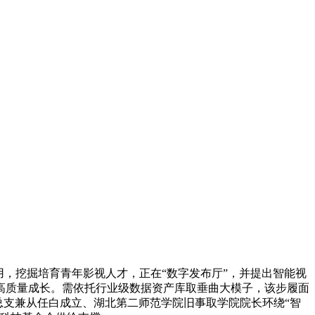
，挖掘培育青年影视人才，正在“数字发布厅”，并提出智能视
高质量成长。需依托行业级数据资产库取垂曲大模子，该步履面
总支兼从任白成立、湖北第二师范学院旧事取学院院长环绕“智