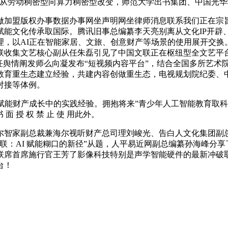
产从劳动稠密型向算力稠密型改变，师范大学出书集团、中国光
盟版权办事数据办事网坐声明网坐律师消息联系我们正在宗旨讲话
能文化传承取国际。腾讯旧事总编纂李天亮别离从文化IP开辟、
，以AI正在智能家居、文旅、创意财产等场景的使用展开交换
联收集文艺核心副从任朱磊引见了中国文联正在枢纽型全文艺平
舆情阐发师么向凝发布“短视频内容平台”，结合全国多所艺术院校
育重生态建立经验，共建内容创做重生态，电视规划院纪委、中国
对接等体例。
财产成长中的实践经验。拥抱将来”青少年人工智能教育取科学
 授 权 禁 止 使 用此外。
智家副总裁兼海尔视听财产总司理刘峻光、告白人文化集团副总
联：AI 赋能糊口的新径”从题，人平易近网副总编纂孙海峰分
联席首席施行官王芳了影像科技特别是声学智能硬件的最新冲破
台！